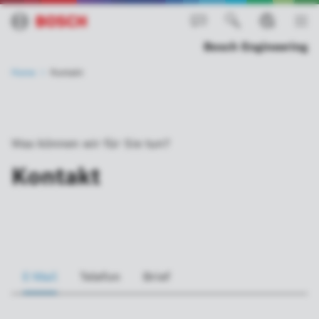
Bosch Engineering
Home
Kontakt
Was können wir für Sie tun?
Kontakt
E-Mail
Telefon
Brief