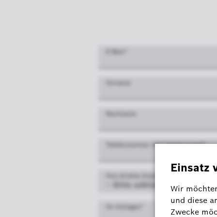
E-Mail
*
Vorname
Nachname
Telefonnummer mit Ländervorwahl
Ihre direkte Ansprechpartnerin / Ihr 
Ihr Anliegen
*