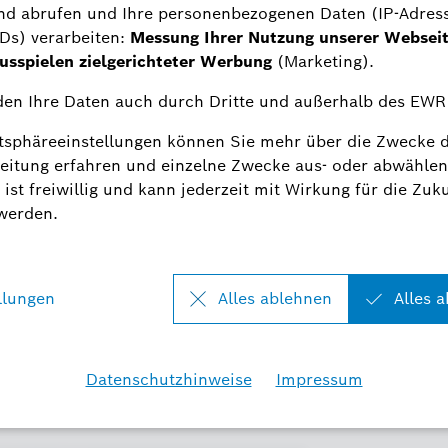
d wird sich mit Ihnen zeitnah in
tzerklärung
gelesen und bin damit
obert Bosch GmbH die von mir
n verwenden, um mich per Email über
informieren. Meine Einwilligung kann
die Zukunft widerrufen werden.