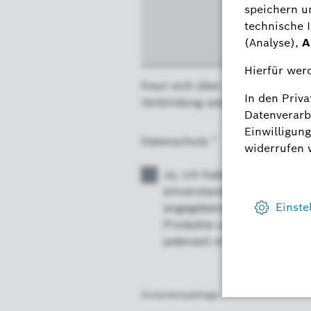
freut sich über Ihre Anfrage un
Verbindung setzen.
Datenschutz *
Ja, ich habe die
Datenschu
einverstanden, dass die R
angegebenen Informatione
Produkte und Aktionen zu 
jederzeit mit Wirkung für 
Sicherheitsabfrage