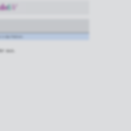
 in das Feld ein.
der aus.