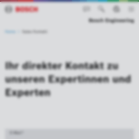
Bosch Engineering
Home
Sales Kontakt
Ihr direkter Kontakt zu
unseren Expertinnen und
Experten
E-Mail
*